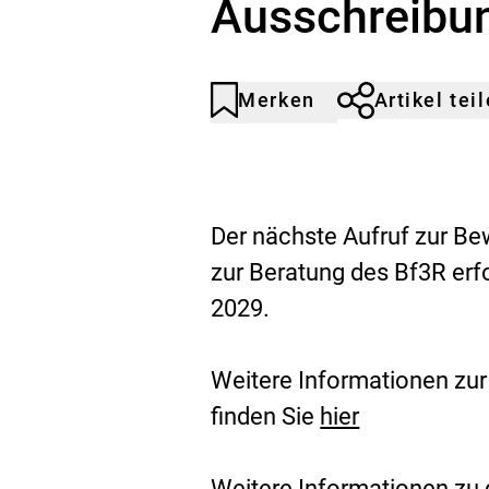
Ausschreibu
Merken
Artikel tei
Artikel
Durch
nicht
Klicken
gemerkt
der
Merkliste
hinzufügen.
A
Der nächste Aufruf zur Be
u
zur Beratung des Bf3R erf
2029.
f
r
Weitere Informationen zu
u
finden Sie
hier
f
Weitere Informationen zu