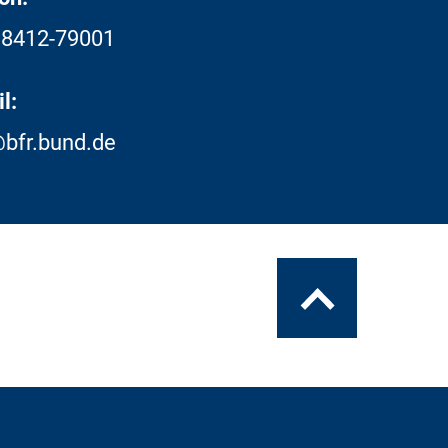
18412-79001
l:
bfr.bund.de
Zum
Seitenanfang