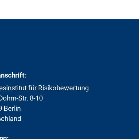
nschrift:
sinstitut für Risikobewertung
ohrn-Str. 8-10
 Berlin
schland
on: