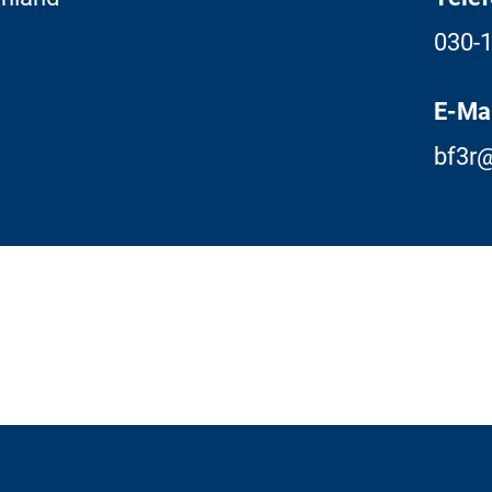
030-
E-Mai
bf3r@