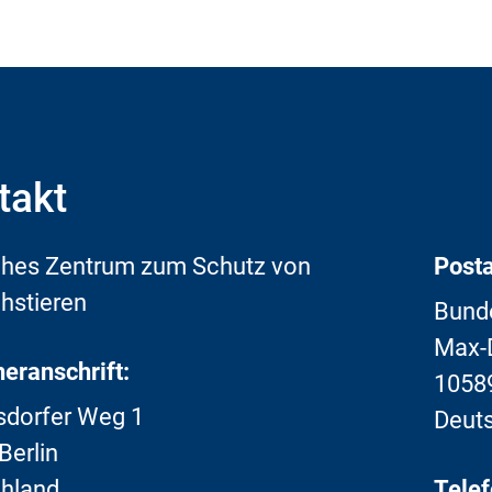
takt
hes Zentrum zum Schutz von
Posta
hstieren
Bunde
Max-D
eranschrift:
10589
sdorfer Weg 1
Deut
Berlin
hland
Telef