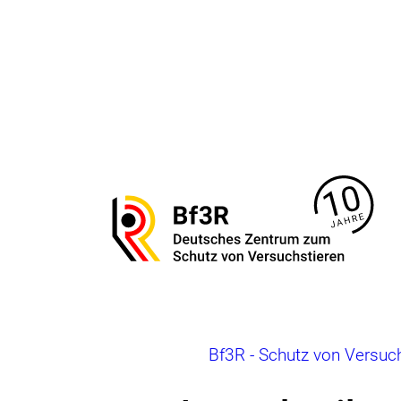
Direkt
zum
Seiteninhalt
springen
Zur
Startseite
von
Bf3R
–
Deutsches
Zentrum
zum
Brotkrumennavigation
Bf3R - Schutz von Versuc
Schutz
von
Versuchstieren