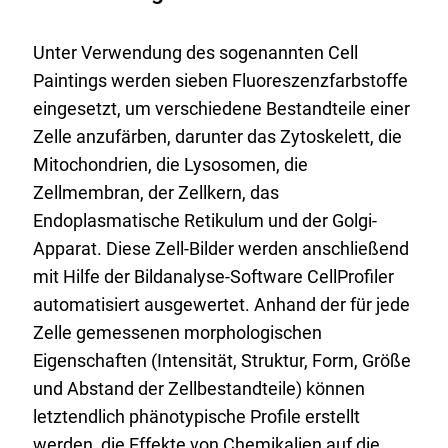
2
o
3
a
Unter Verwendung des sogenannten Cell
_
d
Paintings werden sieben Fluoreszenzfarbstoffe
V
:
eingesetzt, um verschiedene Bestandteile einer
i
Zelle anzufärben, darunter das Zytoskelett, die
d
Mitochondrien, die Lysosomen, die
e
Zellmembran, der Zellkern, das
o
Endoplasmatische Retikulum und der Golgi-
_
Apparat. Diese Zell-Bilder werden anschließend
P
mit Hilfe der Bildanalyse-Software CellProfiler
h
automatisiert ausgewertet. Anhand der für jede
e
Zelle gemessenen morphologischen
n
Eigenschaften (Intensität, Struktur, Form, Größe
o
und Abstand der Zellbestandteile) können
t
letztendlich phänotypische Profile erstellt
y
werden, die Effekte von Chemikalien auf die