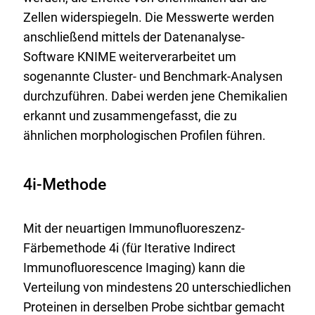
p
Zellen widerspiegeln. Die Messwerte werden
i
anschließend mittels der Datenanalyse-
c
Software KNIME weiterverarbeitet um
_
sogenannte Cluster- und Benchmark-Analysen
S
durchzuführen. Dabei werden jene Chemikalien
c
erkannt und zusammengefasst, die zu
r
ähnlichen morphologischen Profilen führen.
e
e
n
4i-Methode
i
n
Mit der neuartigen Immunofluoreszenz-
g
Färbemethode 4i (für Iterative Indirect
_
Immunofluorescence Imaging) kann die
1
Verteilung von mindestens 20 unterschiedlichen
6
Proteinen in derselben Probe sichtbar gemacht