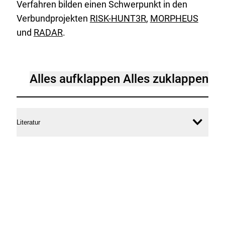
B
Verfahren bilden einen Schwerpunkt in den
i
Verbundprojekten
RISK-HUNT3R
,
MORPHEUS
t
und
RADAR
.
s
.
m
Literatur
Alles aufklappen
Alles zuklappen
p
4
Literatur
Inhal
öffne