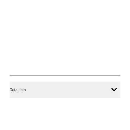
Data sets
Inhal
öffne