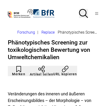
Direkt
zum
Seiteninhalt
Suche
Suche
Zur
Zur
Menü
springen
Startseite
Startseite
Bf3R
BfR
von
von
öffnen
–
–
Deutsches
Bundesinstitut
Brotkrumennavigation
Forschung
|
Replace
Phänotypisches Screening zur toxikologischen Bewertung von Umwelt
Zentrum
für
zum
Risikobewertung
Phänotypisches Screening zur
Schutz
von
toxikologischen Bewertung von
Versuchstieren
Umweltchemikalien
Artikel
Durch
nicht
Klicken
Merken
URL kopieren
Artikel teilen
gemerkt
der
Merkliste
hinzufügen.
Veränderungen des inneren und äußeren
Erscheinungsbildes – der Morphologie – von