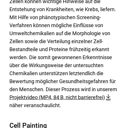
Zellen können wichtige Hinweise auf die
Entstehung von Krankheiten, wie Krebs, liefern.
Mit Hilfe von phänotypischen Screening-
Verfahren können mögliche Einflüsse von
Umweltchemikalien auf die Morphologie von
Zellen sowie die Verteilung einzelner Zell-
Bestandteile und Proteine frühzeitig erkannt
werden. Die somit gewonnenen Erkenntnisse
über die Wirkungsweise der untersuchten
Chemikalien unterstützen letztendlich die
Bewertung möglicher Gesundheitsgefahren für
D
den Menschen. Dieser Prozess wird in unserem
2
o
Projektvideo
(MP4, 84 B, nicht barrierefrei)
5
w
näher veranschaulicht.
0
n
4
l
Cell Painting