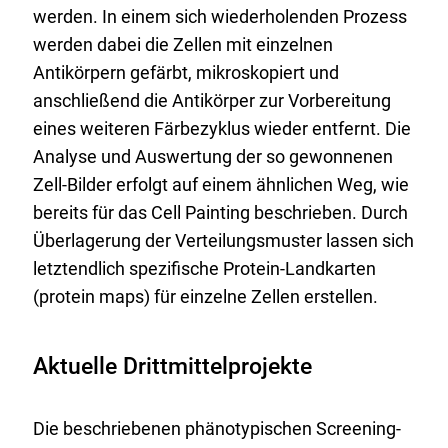
x
werden. In einem sich wiederholenden Prozess
9
werden dabei die Zellen mit einzelnen
_
Antikörpern gefärbt, mikroskopiert und
2
anschließend die Antikörper zur Vorbereitung
9
eines weiteren Färbezyklus wieder entfernt. Die
-
Analyse und Auswertung der so gewonnenen
9
Zell-Bilder erfolgt auf einem ähnlichen Weg, wie
7
bereits für das Cell Painting beschrieben. Durch
f
Überlagerung der Verteilungsmuster lassen sich
p
letztendlich spezifische Protein-Landkarten
s
(protein maps) für einzelne Zellen erstellen.
_
6
Aktuelle Drittmittelprojekte
-
8
M
Die beschriebenen phänotypischen Screening-