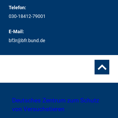
Telefon:
030-18412-79001
E-Mail:
bf3r@bfr.bund.de
Zum
Seitenanfa
Zur
Deutsches Zentrum zum Schutz
Startseite
von Versuchstieren
von