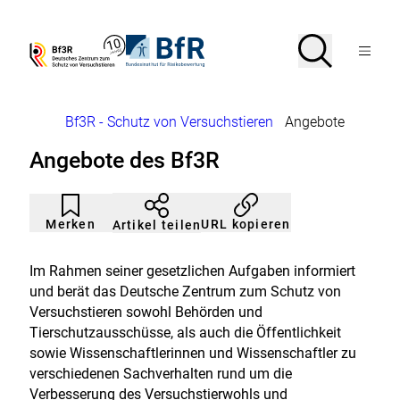
Direkt
zum
Seiteninhalt
Suche
Suche
Zur
Zur
Menü
springen
Startseite
Startseite
Bf3R
BfR
von
von
öffnen
–
–
Deutsches
Bundesinstitut
Brotkrumennavigation
Bf3R - Schutz von Versuchstieren
Angebote
Zentrum
für
zum
Risikobewertung
Angebote des Bf3R
Schutz
von
Versuchstieren
Artikel
Durch
nicht
Klicken
Merken
URL kopieren
Artikel teilen
gemerkt
der
Merkliste
hinzufügen.
Im Rahmen seiner gesetzlichen Aufgaben informiert
und berät das Deutsche Zentrum zum Schutz von
Versuchstieren sowohl Behörden und
Tierschutzausschüsse, als auch die Öffentlichkeit
sowie Wissenschaftlerinnen und Wissenschaftler zu
verschiedenen Sachverhalten rund um die
Verbesserung des Versuchstierwohls und