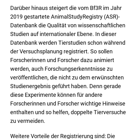
r
Darüber hinaus steigert die vom Bf3R im Jahr
n
2019 gestartete AnimalStudyRegistry (ASR)-
e
Datenbank die Qualität von wissenschaftlichen
r
Studien auf internationaler Ebene. In dieser
L
Datenbank werden Tierstudien schon während
i
der Versuchsplanung registriert. So sollen
n
Forscherinnen und Forscher dazu animiert
k
werden, auch Forschungserkenntnisse zu
:
veröffentlichen, die nicht zu dem erwünschten
Studienergebnis geführt haben. Denn gerade
diese Experimente können für andere
Forscherinnen und Forscher wichtige Hinweise
enthalten und so helfen, doppelte Tierversuche
zu vermeiden.
Weitere Vorteile der Registrierung sind: Die