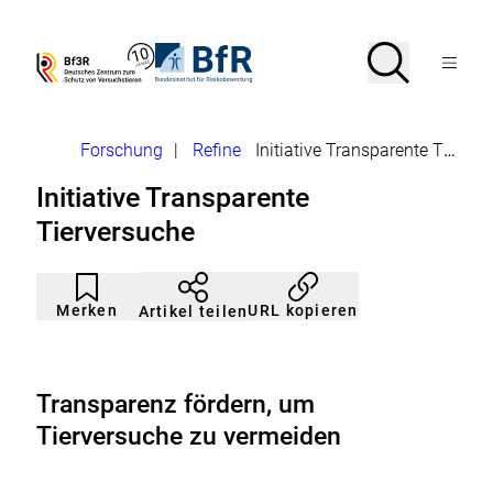
Direkt
zum
Seiteninhalt
Suche
Suche
Zur
Zur
Menü
springen
Startseite
Startseite
Bf3R
BfR
von
von
öffnen
–
–
Deutsches
Bundesinstitut
Brotkrumennavigation
Forschung
|
Refine
Initiative Transparente Tierversuche
Zentrum
für
zum
Risikobewertung
Initiative Transparente
Schutz
von
Tierversuche
Versuchstieren
Artikel
Durch
nicht
Klicken
Merken
URL kopieren
Artikel teilen
gemerkt
der
Merkliste
hinzufügen.
Transparenz fördern, um
Tierversuche zu vermeiden