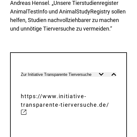
Andreas Hensel. „Unsere Tierstudienregister
AnimalTestInfo und AnimalStudyRegistry sollen
helfen, Studien nachvollziehbarer zu machen
und unnötige Tierversuche zu vermeiden.“
Links
Zur Initiative Transparente Tierversuche
Inhalt
Inhalt
zur
öffnen
schließen
Initiative
und
https://www.initiative-
den
transparente-tierversuche.de/
E
Tierstudienregistern
x
t
e