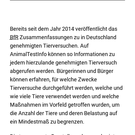
r
:
n
e
r
Bereits seit dem Jahr 2014 veröffentlicht das
L
BfR
Zusammenfassungen zu in Deutschland
i
genehmigten Tierversuchen. Auf
n
AnimalTestInfo können so Informationen zu
k
jedem hierzulande genehmigten Tierversuch
:
abgerufen werden. Bürgerinnen und Bürger
können erfahren, für welche Zwecke
Tierversuche durchgeführt werden, welche und
wie viele Tiere verwendet werden und welche
Maßnahmen im Vorfeld getroffen wurden, um
die Anzahl der Tiere und deren Belastung auf
ein Mindestmaß zu begrenzen.