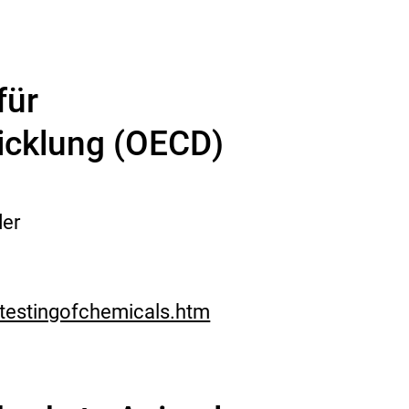
für
icklung (OECD)
der
etestingofchemicals.htm