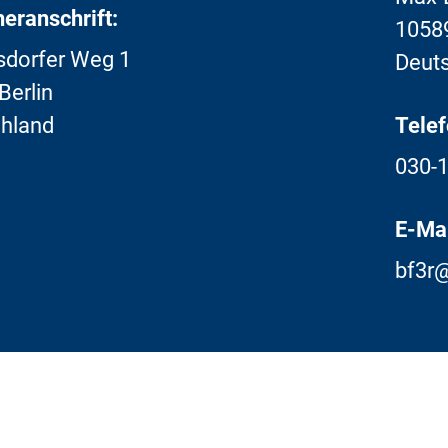
eranschrift:
10589
sdorfer Weg 1
Deut
Berlin
hland
Telef
030-
E-Mai
bf3r@