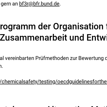
 gern an
bf3r
@
bfr.bund.de
.
programm der Organisation 
e Zusammenarbeit und Entw
al vereinbarten Prüfmethoden zur Bewertung 
n.
/chemicalsafety/testing/oecdguidelinesforth