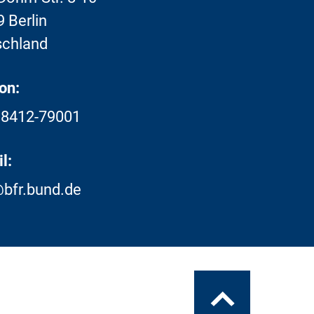
 Berlin
schland
on:
18412-79001
l:
bfr.bund.de
Zum
Seitenanfang