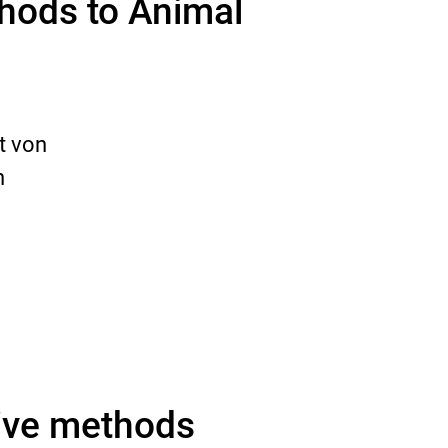
hods to Animal
t von
h
ive methods