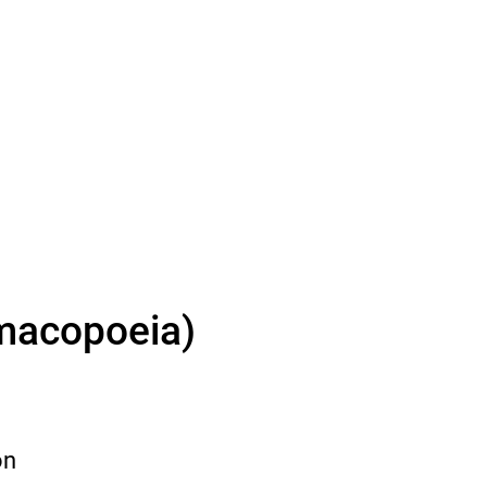
macopoeia)
on