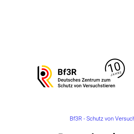
Direkt
zum
Seiteninhalt
springen
Zur
Startseite
von
Bf3R
–
Deutsches
Zentrum
zum
Brotkrumennavigation
Bf3R - Schutz von Versuc
Schutz
von
Versuchstieren