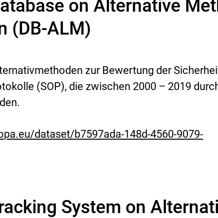
tabase on Alternative Met
on (DB-ALM)
rnativmethoden zur Bewertung der Sicherhei
tokolle (SOP), die zwischen 2000 – 2019 durc
den.
uropa.eu/dataset/b7597ada-148d-4560-9079-
acking System on Alternat