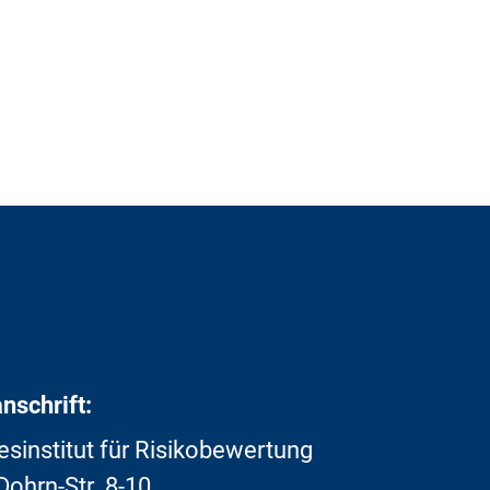
nschrift:
sinstitut für Risikobewertung
ohrn-Str. 8-10