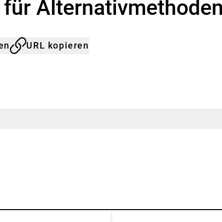
für Alternativmethode
len
URL kopieren