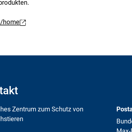
produkten.
eu/home
takt
hes Zentrum zum Schutz von
Posta
hstieren
Bunde
Max-D