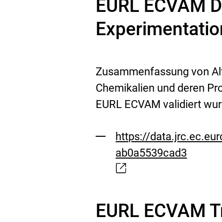
EURL ECVAM Da
Experimentati
Zusammenfassung von Alte
Chemikalien und deren Pro
EURL ECVAM validiert wur
https://data.jrc.ec.e
ab0a5539cad3
Externer
Link:
EURL ECVAM Tr