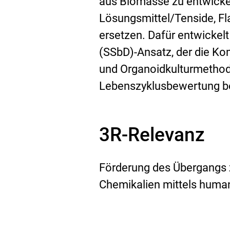
i
k
aus Biomasse zu entwick
n
:
Lösungsmittel/Tenside, F
k
ersetzen. Dafür entwickel
:
(SSbD)-Ansatz, der die Kom
und Organoidkulturmethod
Lebenszyklusbewertung be
3R-Relevanz
Förderung des Übergangs z
Chemikalien mittels human