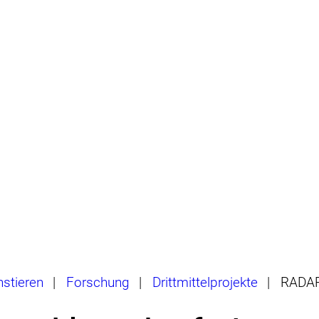
hstieren
|
Forschung
|
Drittmittelprojekte
|
RADA