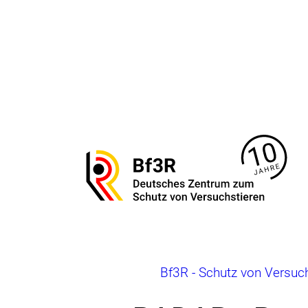
Direkt
zum
Seiteninhalt
springen
Zur
Startseite
von
Bf3R
–
Deutsches
Zentrum
zum
Brotkrumennavigation
Bf3R - Schutz von Versuc
Schutz
von
Versuchstieren