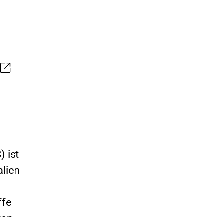
e
) ist
alien
u
ffe