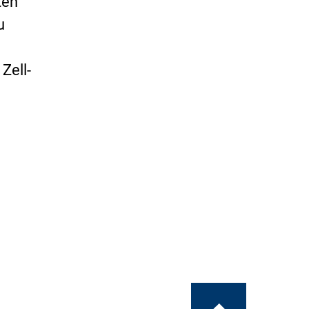
ten
u
Zell-
Zum