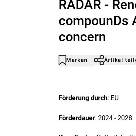
RADAR - Ren
compounDs A
concern
Merken
Artikel tei
Artikel
Durch
nicht
Klicken
gemerkt
der
Merkliste
hinzufügen.
Förderung durch
: EU
Förderdauer
: 2024 - 2028