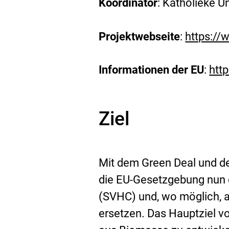
Koordinator
: Katholieke U
Projektwebseite
:
https://
E
x
Informationen der EU
:
htt
E
t
x
e
t
r
Ziel
e
n
r
e
n
r
Mit dem Green Deal und der
e
L
die EU-Gesetzgebung nun d
r
i
(SVHC) und, wo möglich, a
L
n
ersetzen. Das Hauptziel v