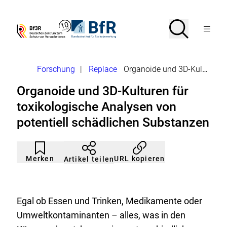
Direkt
zum
Seiteninhalt
Suche
Suche
Zur
Zur
Menü
springen
Startseite
Startseite
Bf3R
BfR
von
von
öffnen
–
–
Deutsches
Bundesinstitut
Brotkrumennavigation
Forschung
|
Replace
Organoide und 3D-Kulturen
Zentrum
für
zum
Risikobewertung
Organoide und 3D-Kulturen für
Schutz
von
toxikologische Analysen von
Versuchstieren
potentiell schädlichen Substanzen
Artikel
Durch
nicht
Klicken
Merken
URL kopieren
Artikel teilen
gemerkt
der
Merkliste
hinzufügen.
Egal ob Essen und Trinken, Medikamente oder
Umweltkontaminanten – alles, was in den