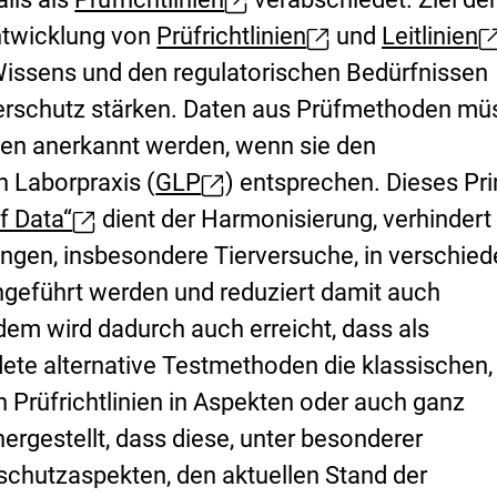
E
Entwicklung von
Prüfrichtlinien
und
Leitlinien
x
E
E
Wissens und den regulatorischen Bedürfnissen
t
x
x
erschutz stärken. Daten aus Prüfmethoden mü
e
t
t
tten anerkannt werden, wenn sie den
r
e
e
n Laborpraxis (
GLP
) entsprechen. Dieses Pri
n
E
r
r
f Data“
dient der Harmonisierung, verhindert
e
x
n
n
ungen, insbesondere Tierversuche, in verschie
r
t
e
e
hgeführt werden und reduziert damit auch
L
e
r
r
dem wird dadurch auch erreicht, dass als
i
r
L
L
dete alternative Testmethoden die klassischen,
n
n
i
i
 Prüfrichtlinien in Aspekten oder auch ganz
k
e
n
n
ergestellt, dass diese, unter besonderer
:
r
k
k
schutzaspekten, den aktuellen Stand der
L
:
: