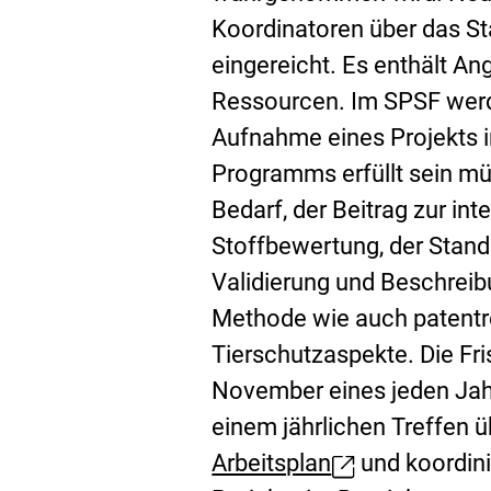
n
Koordinatoren über das St
e
eingereicht. Es enthält A
r
Ressourcen. Im SPSF werde
L
Aufnahme eines Projekts i
i
Programms erfüllt sein mü
n
Bedarf, der Beitrag zur in
k
Stoffbewertung, der Stand
:
Validierung und Beschrei
Methode wie auch patentr
Tierschutzaspekte. Die Fr
November eines jeden Jahr
einem jährlichen Treffen 
Arbeitsplan
und koordini
E