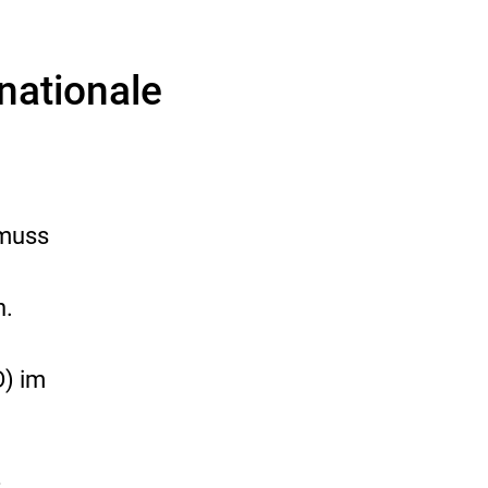
nationale
 muss
n.
D) im
r