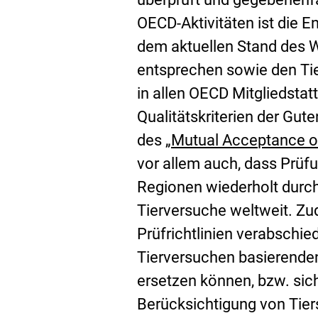
x
OECD-Aktivitäten ist die 
t
dem aktuellen Stand des 
e
entsprechen sowie den Ti
r
in allen OECD Mitgliedsta
n
Qualitätskriterien der Gute
e
des
„Mutual Acceptance o
r
E
vor allem auch, dass Prüf
L
x
Regionen wiederholt durc
i
t
Tierversuche weltweit. Zu
n
e
Prüfrichtlinien verabschie
k
r
Tierversuchen basierenden
:
n
ersetzen können, bzw. sich
e
Berücksichtigung von Tier
r