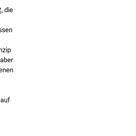
, die
ssen
nzip
 aber
denen
 auf