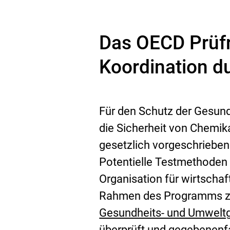
Das OECD Prüfr
Koordination d
Für den Schutz der Gesun
die Sicherheit von Chemik
gesetzlich vorgeschriebe
Potentielle Testmethoden 
Organisation für wirtsch
Rahmen des Programms z
Gesundheits- und Umwelt
E
überprüft und gegebenenfa