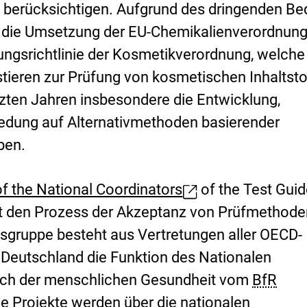
 berücksichtigen. Aufgrund des dringenden Be
i
r die Umsetzung der EU-Chemikalienverordnun
n
ngsrichtlinie der Kosmetikverordnung, welche
k
ieren zur Prüfung von kosmetischen Inhaltsto
:
tzten Jahren insbesondere die Entwicklung,
iedung auf Alternativmethoden basierender
ben.
f the National Coordinators
of the Test Guid
 den Prozess der Akzeptanz von Prüfmethode
itsgruppe besteht aus Vertretungen aller OECD-
n Deutschland die Funktion des Nationalen
eich der menschlichen Gesundheit vom
BfR
Projekte werden über die nationalen