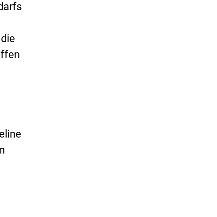
darfs
g
 die
ffen
eline
n