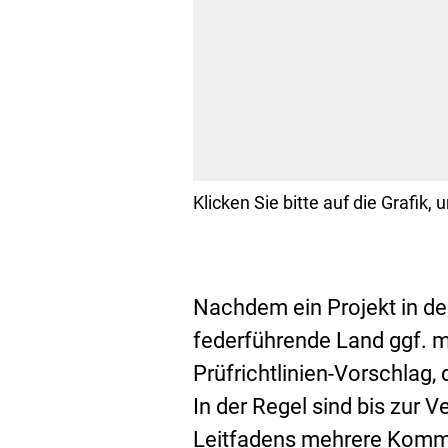
Testmethoden
Klicken Sie bitte auf die Grafik,
Entwickler
→
SPSF
Nachdem ein Projekt in d
(regelmäßiger
Austausch)
federführende Land ggf. m
→
Prüfrichtlinien-Vorschlag
Nationaler
In der Regel sind bis zur V
Koordinator*in
OECD
Leitfadens mehrere Komme