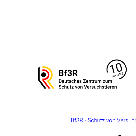
Direkt
zum
Seiteninhalt
springen
Zur
Startseite
von
Bf3R
–
Deutsches
Zentrum
zum
Brotkrumennavigation
Bf3R - Schutz von Versuc
Schutz
von
Versuchstieren