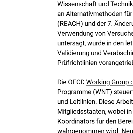
Wissenschaft und Technik
L
an Alternativmethoden fü
i
(REACH) und der 7. Änderu
n
Verwendung von Versuchst
k
untersagt, wurde in den le
:
Validierung und Verabsch
Prüfrichtlinien vorangetrie
Die OECD
Working Group o
E
Programme (WNT) steuert
x
und Leitlinien. Diese Arbe
t
Mitgliedsstaaten, wobei i
e
Koordinators für den Ber
r
wahrgenommen wird. Neue 