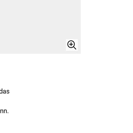
Bild
vergrößert
anzeigen
 das
ann.