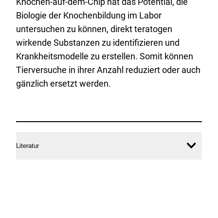
Knochen-auf-dem-Chip hat das Potential, die
Biologie der Knochenbildung im Labor
untersuchen zu können, direkt teratogen
wirkende Substanzen zu identifizieren und
Krankheitsmodelle zu erstellen. Somit können
Tierversuche in ihrer Anzahl reduziert oder auch
gänzlich ersetzt werden.
Weiterführende
Informationen
Literatur
Inhal
öffne