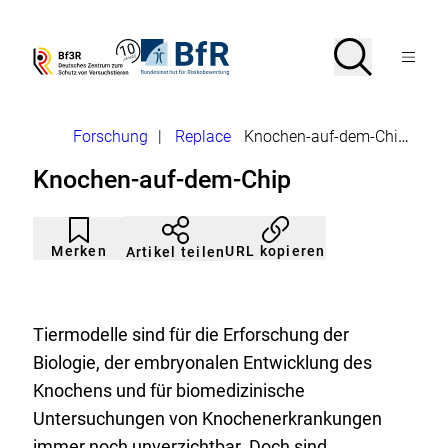
Direkt
zum
Seiteninhalt
Suche
Suche
Zur
Zur
Menü
springen
Startseite
Startseite
Bf3R
BfR
von
von
öffnen
–
–
Deutsches
Bundesinstitut
Brotkrumennavigation
Forschung
|
Replace
Knochen-auf-dem-Chip
Zentrum
für
zum
Risikobewertung
Knochen-auf-dem-Chip
Schutz
von
Versuchstieren
Artikel
Durch
nicht
Klicken
Merken
URL kopieren
Artikel teilen
gemerkt
der
Merkliste
hinzufügen.
Tiermodelle sind für die Erforschung der
Biologie, der embryonalen Entwicklung des
Knochens und für biomedizinische
Untersuchungen von Knochenerkrankungen
immer noch unverzichtbar. Doch sind