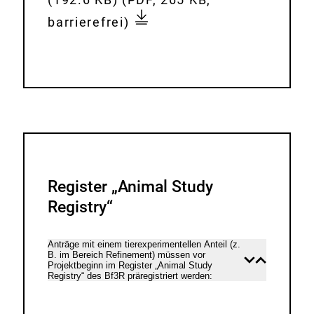
.
n
w
p
o
n
i
p
barrierefrei)
t
e
d
e
l
s
d
r
n
f
-
o
t
f
ä
d
2
a
e
g
u
0
d
-
e
n
2
:
d
_
g
5
e
a
s
.
r
u
a
p
-
f
n
Register „Animal Study
d
b
_
t
Registry“
f
i
A
r
s
u
ä
Anträge mit einem tierexperimentellen Anteil (z.
h
B. im Bereich Refinement) müssen vor
s
g
Inhalt
Inhalt
Projektbeginn im Register „Animal Study
e
öffnen
schließen
Registry“ des Bf3R präregistriert werden:
g
e
r
a
_
-