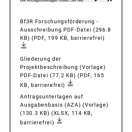
Die Antragsunterlagen finden Sie hier:
Inhalt
Inhalt
c
öffnen
schließen
h
u
D
Bf3R Forschungsförderung -
n
o
Ausschreibung PDF-Datei (296.8
g
w
b
KB)
(PDF, 199 KB, barrierefrei)
s
n
f
f
l
3
D
Gliederung der
o
o
r
o
Projektbeschreibung (Vorlage)
e
a
-
w
g
PDF-Datei (77.2 KB)
(PDF, 165
r
d
f
n
l
KB, barrierefrei)
d
:
o
l
i
e
r
D
Antragsunterlagen auf
o
e
r
s
o
Ausgabenbasis (AZA) (Vorlage)
a
d
u
c
w
0
(130.3 KB)
(XLSX, 114 KB,
d
e
n
h
n
3
barrierefrei)
:
r
g
u
l
_