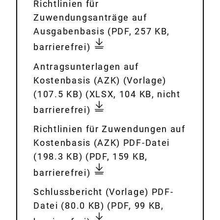
u
D
Richtlinien für
.
n
o
A
n
o
Zuwendungsanträge auf
p
g
a
Z
g
w
0
Ausgabenbasis
(PDF, 257 KB,
d
s
d
A
-
n
4
barrierefrei)
f
f
:
_
d
l
_
ö
A
D
Antragsunterlagen auf
e
o
R
r
n
o
Kostenbasis (AZK) (Vorlage)
r
a
i
d
t
w
0
(107.5 KB)
(XLSX, 104 KB, nicht
-
d
c
e
r
n
3
barrierefrei)
p
:
h
r
a
l
_
r
t
D
Richtlinien für Zuwendungen auf
u
g
o
A
o
l
o
Kostenbasis (AZK) PDF-Datei
n
s
a
Z
j
i
w
0
(198.3 KB)
(PDF, 159 KB,
g
m
d
K
e
n
n
4
-
barrierefrei)
a
:
_
k
i
l
_
a
p
_
D
Schlussbericht (Vorlage) PDF-
t
e
o
R
u
p
_
o
s
Datei (80.0 KB)
(PDF, 99 KB,
b
n
a
i
s
e
A
w
c