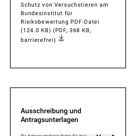
n
Schutz von Versuchstieren am
l
Bundesinstitut für
o
Risikobewertung PDF-Datei
a
f
(124.0 KB)
(PDF, 368 KB,
d
a
barrierefrei)
:
q
-
b
f
3
r
-
f
Ausschreibung und
o
Antragsunterlagen
r
s