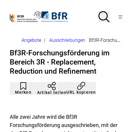
Direkt
zum
Seiteninhalt
Suche
Suche
Zur
Zur
Menü
springen
Startseite
Startseite
Bf3R
BfR
von
von
öffnen
–
–
Deutsches
Bundesinstitut
Brotkrumennavigation
Angebote
|
Ausschreibungen
Bf3R-Forschungsförderung
Zentrum
für
zum
Risikobewertung
Bf3R-Forschungsförderung im
Schutz
von
Bereich 3R - Replacement,
Versuchstieren
Reduction und Refinement
Artikel
Durch
nicht
Klicken
Merken
URL kopieren
Artikel teilen
gemerkt
der
Merkliste
hinzufügen.
Alle zwei Jahre wird die Bf3R
Forschungsförderung ausgeschrieben, mit der