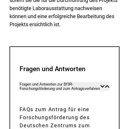
sofern sie die für die Durchführung des Projekts
benötigte Laborausstattung nachweisen
können und eine erfolgreiche Bearbeitung des
Projekts ersichtlich ist.
Fragen und Antworten
Fragen und Antworten zur Bf3R-
Inhalt
Inhalt
Forschungsförderung und zum Antragsverfahren
öffnen
schließen
D
FAQs zum Antrag für eine
o
Forschungsförderung des
w
Deutschen Zentrums zum